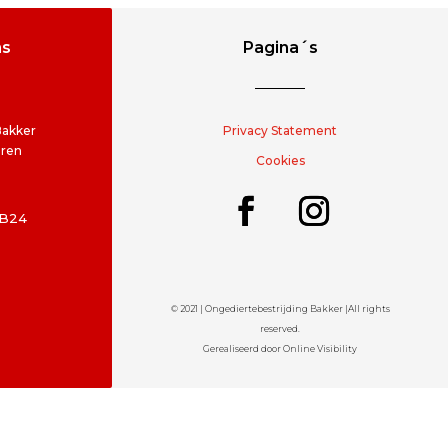
ns
Pagina´s
Bakker
Privacy Statement
eren
Cookies
2B24
© 2021 | Ongediertebestrijding Bakker |
All rights
reserved.
Gerealiseerd door Online Visibility