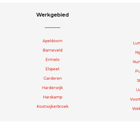
Werkgebied
Apeldoorn
Lun
Barneveld
Ni
Ermelo
Nun
Elspeet
Pu
Garderen
S
Harderwijk
U
Harskamp
Voor
Kootwijkerbroek
We