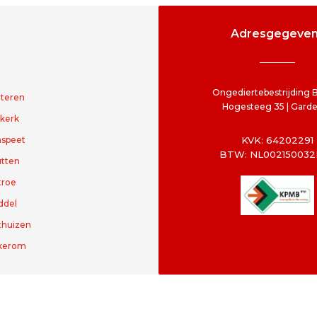
Adresgegeve
Ongediertebestrijding 
teren
Hogesteeg 35 | Gard
jkerk
speet
KVK: 64202291
BTW: NL00215003
tten
troe
ddel
thuizen
kerom