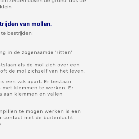
en zelden boven de grond, dus de
klein.
trijden van mollen.
te bestrijden:
g in de zogenaamde ‘ritten’
tslaan als de mol zich over een
ft de mol zichzelf van het leven.
s een vak apart. Er bestaan
m met klemmen te werken. Er
a aan klemmen en vallen.
pillen te mogen werken is een
or contact met de buitenlucht
s.