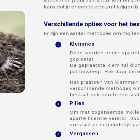
voedsel en plant zich voort.
Mollen kom
kans dat je er een te zien zult krijgen is 
Verschillende opties voor het bes
Er zijn een aantal methodes om mollen 
Klemmen

Deze worden onder spannin
geplaatst.
De geplaatste klem zal dich
pal beweegt. Hierdoor beroo
Het plaatsen van klemmen i
verschillende methodes o
bestaat ook een breed scal
Pillen

Om met zogenaamde mollen
aparte licentie vereist. Do
ontstaat er een dodelijk ga
Vergassen
