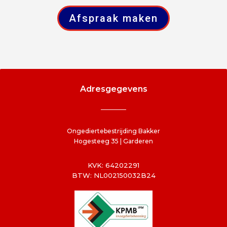
Afspraak maken
Adresgegevens
Ongediertebestrijding Bakker
Hogesteeg 35 | Garderen
KVK: 64202291
BTW: NL002150032B24