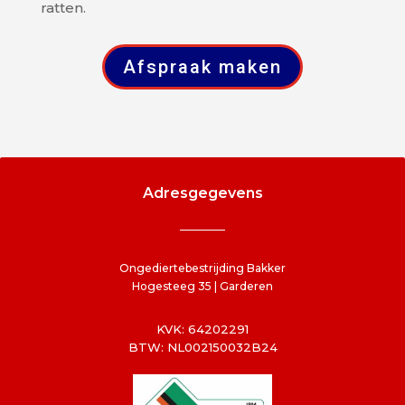
ratten.
Afspraak maken
Adresgegevens
Ongediertebestrijding Bakker
Hogesteeg 35 | Garderen
KVK: 64202291
BTW: NL002150032B24