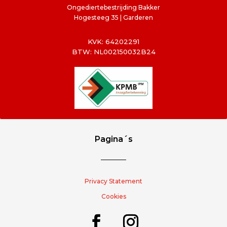
Ongediertebestrijding Bakker
Hogesteeg 35 | Garderen
KVK: 64202291
BTW: NL002150032B24
Pagina´s
Privacy Statement
Cookies